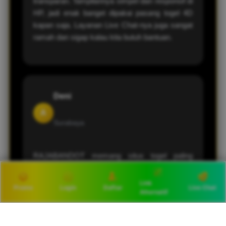
transparan. Tampilannya simpel dan responsif di
HP, jadi enak banget dipakai pasang togel 4D
kapan saja. Layanan Live Chat-nya juga sangat
ramah dan sigap kalau kita butuh bantuan.
Deni
A
Surabaya
RAJABANDOT memang situs togel paling
mantap yang pernah saya pakai. Pilihan
depositnya luas, bisa pakai e-wallet atau bank
Link
Promo
Login
Daftar
Live Chat
lokal, jadi sangat memudahkan. Kemenangan
Alternatif
terbesar saya bulan lalu langsung dibayar tuntas
tanpa dipotong sedikit pun. Benar-benar situs