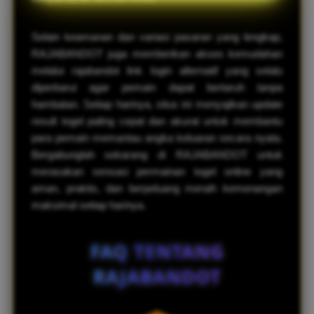
Selain keamanan dan variasi pasaran yang lengkap,
RAJABANDOT juga memberikan akses kemudahan
melalui rajabandot link login alternatif yang selalu
diperbarui agar pemain dapat bertaruh tanpa
hambatan. Setiap harinya, situs ini menyajikan update
result togel paling cepat dan akurat untuk membantu
para pemain memantau angka keluaran secara nyata.
Bergabunglah sekarang di RAJABANDOT untuk
merasakan sensasi permainan togel online yang
aman, praktis, dan berpeluang meraih kemenangan
maksimal setiap harinya.
FAQ TENTANG
RAJABANDOT